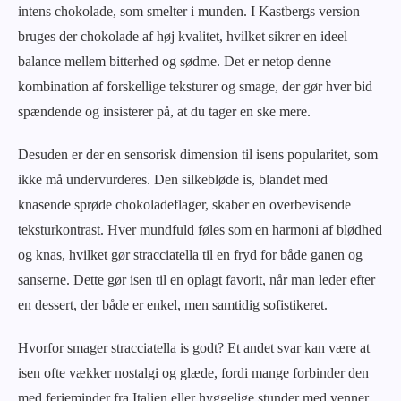
intens chokolade, som smelter i munden. I Kastbergs version
bruges der chokolade af høj kvalitet, hvilket sikrer en ideel
balance mellem bitterhed og sødme. Det er netop denne
kombination af forskellige teksturer og smage, der gør hver bid
spændende og insisterer på, at du tager en ske mere.
Desuden er der en sensorisk dimension til isens popularitet, som
ikke må undervurderes. Den silkebløde is, blandet med
knasende sprøde chokoladeflager, skaber en overbevisende
teksturkontrast. Hver mundfuld føles som en harmoni af blødhed
og knas, hvilket gør stracciatella til en fryd for både ganen og
sanserne. Dette gør isen til en oplagt favorit, når man leder efter
en dessert, der både er enkel, men samtidig sofistikeret.
Hvorfor smager stracciatella is godt? Et andet svar kan være at
isen ofte vækker nostalgi og glæde, fordi mange forbinder den
med ferieminder fra Italien eller hyggelige stunder med venner