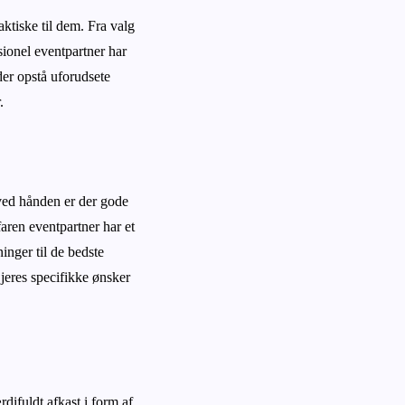
aktiske til dem. Fra valg
sionel eventpartner har
der opstå uforudsete
.
 ved hånden er der gode
aren eventpartner har et
inger til de bedste
 jeres specifikke ønsker
rdifuldt afkast i form af