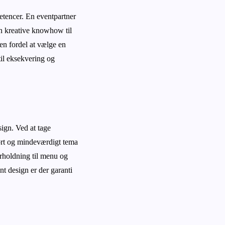
petencer. En eventpartner
en kreative knowhow til
en fordel at vælge en
til eksekvering og
sign. Ved at tage
ørt og mindeværdigt tema
erholdning til menu og
nt design er der garanti