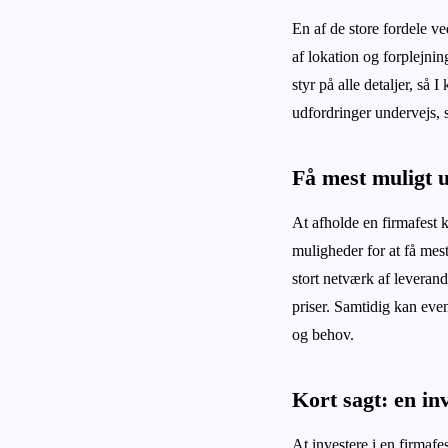
En af de store fordele ve
af lokation og forplejnin
styr på alle detaljer, s
udfordringer undervejs, s
Få mest muligt u
At afholde en firmafest 
muligheder for at få mes
stort netværk af leveran
priser. Samtidig kan even
og behov.
Kort sagt: en inv
At investere i en firmafe