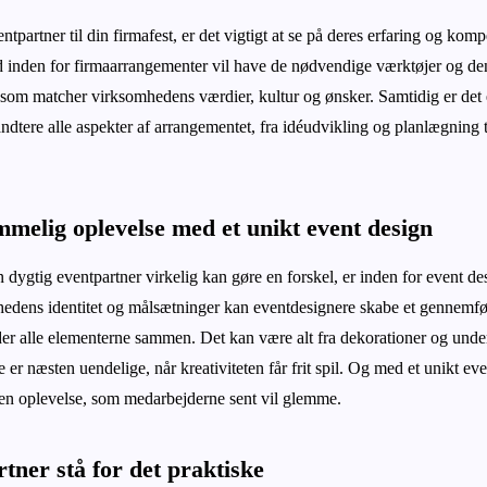
tpartner til din firmafest, er det vigtigt at se på deres erfaring og kom
d inden for firmaarrangementer vil have de nødvendige værktøjer og d
 som matcher virksomhedens værdier, kultur og ønsker. Samtidig er det 
ndtere alle aspekter af arrangementet, fra idéudvikling og planlægning 
melig oplevelse med et unikt event design
 dygtig eventpartner virkelig kan gøre en forskel, er inden for event de
edens identitet og målsætninger kan eventdesignere skabe et gennemf
der alle elementerne sammen. Det kan være alt fra dekorationer og und
e er næsten uendelige, når kreativiteten får frit spil. Og med et unikt eve
er en oplevelse, som medarbejderne sent vil glemme.
tner stå for det praktiske