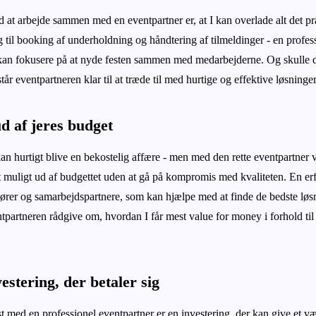
d at arbejde sammen med en eventpartner er, at I kan overlade alt det pr
g til booking af underholdning og håndtering af tilmeldinger - en profes
å I kan fokusere på at nyde festen sammen med medarbejderne. Og skulle 
tår eventpartneren klar til at træde til med hurtige og effektive løsninger
d af jeres budget
kan hurtigt blive en bekostelig affære - men med den rette eventpartner
t muligt ud af budgettet uden at gå på kompromis med kvaliteten. En erf
dører og samarbejdspartnere, som kan hjælpe med at finde de bedste løsn
tpartneren rådgive om, hvordan I får mest value for money i forhold til
estering, der betaler sig
st med en professionel eventpartner er en investering, der kan give et væ