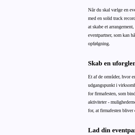
Når du skal vælge en even
med en solid track recor
at skabe et arrangement,
eventpartner, som kan hå
opfølgning.
Skab en uforglem
Et af de områder, hvor en
udgangspunkt i virksomh
for firmafesten, som bin
aktiviteter - mulighedern
for, at firmafesten bliv
Lad din eventpar