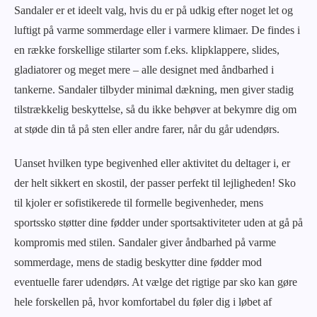
Sandaler er et ideelt valg, hvis du er på udkig efter noget let og
luftigt på varme sommerdage eller i varmere klimaer. De findes i
en række forskellige stilarter som f.eks. klipklappere, slides,
gladiatorer og meget mere – alle designet med åndbarhed i
tankerne. Sandaler tilbyder minimal dækning, men giver stadig
tilstrækkelig beskyttelse, så du ikke behøver at bekymre dig om
at støde din tå på sten eller andre farer, når du går udendørs.
Uanset hvilken type begivenhed eller aktivitet du deltager i, er
der helt sikkert en skostil, der passer perfekt til lejligheden! Sko
til kjoler er sofistikerede til formelle begivenheder, mens
sportssko støtter dine fødder under sportsaktiviteter uden at gå på
kompromis med stilen. Sandaler giver åndbarhed på varme
sommerdage, mens de stadig beskytter dine fødder mod
eventuelle farer udendørs. At vælge det rigtige par sko kan gøre
hele forskellen på, hvor komfortabel du føler dig i løbet af