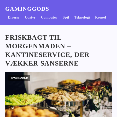
GAMINGGODS
Diverse
Udstyr
Computer
Spil
Teknologi
Konsol
FRISKBAGT TIL
MORGENMADEN –
KANTINESERVICE, DER
VÆKKER SANSERNE